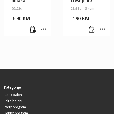
oblaka
trešnje x 3
99x52cm
28x31cm, 3 kom
6.90
KM
4.90
KM
Kategorije
Latex baloni
Folija baloni
Party program
Hobby program