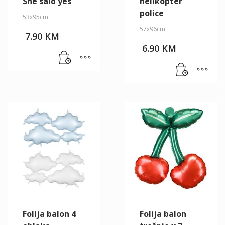
She said yes
helikopter
police
53x95cm
57x96cm
7.90
KM
6.90
KM
Folija balon 4
Folija balon