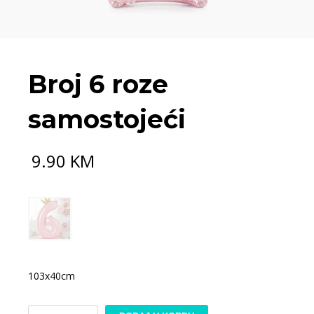
Broj 6 roze
samostojeći
9.90
KM
103x40cm
Broj