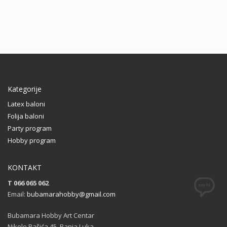
Kategorije
Latex baloni
Folija baloni
Party program
Hobby program
KONTAKT
T 066 065 062
Email:
bubamarahobby@gmail.com
Bubamara Hobby Art Centar
Nikole Pašića 45, Banja Luka