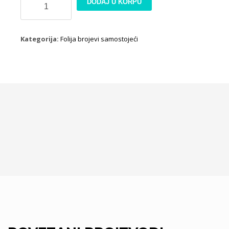
DODAJ U KORPU
6
roze
samostojeći
Kategorija:
Folija brojevi samostojeći
količina