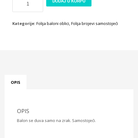
DODAJ U KORPU
balon
1
sa
Kategorije:
Folija baloni oblici
,
Folija brojevi samostojeći
medom
količina
OPIS
OPIS
Balon se duva samo na zrak. Samostojeći.