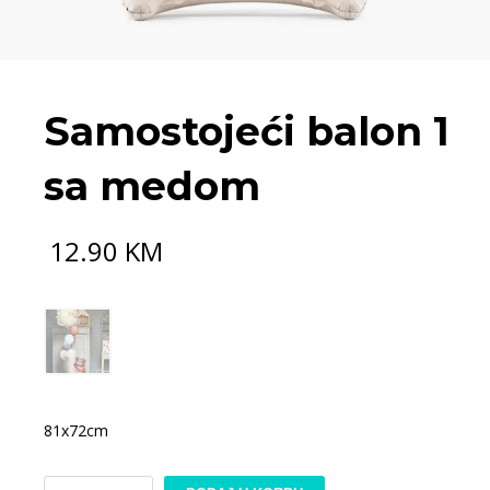
Samostojeći balon 1
sa medom
12.90
KM
81x72cm
Samostojeći