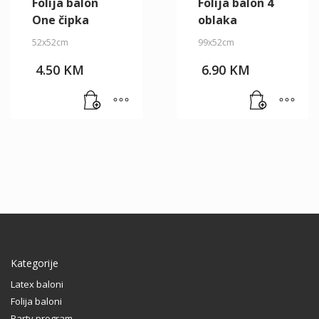
Folija balon
Folija balon 4
One čipka
oblaka
52x52cm
99x52cm
4.50
KM
6.90
KM
Kategorije
Latex baloni
Folija baloni
Party program