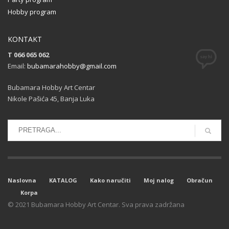
Hobby program
KONTAKT
T 066 065 062
Email:
bubamarahobby@gmail.com
Bubamara Hobby Art Centar
Nikole Pašića 45, Banja Luka
Naslovna
KATALOG
Kako naručiti
Moj nalog
Obračun
Korpa
© 2021 Bubamara Hobby Art Centar. Sva prava zadržana