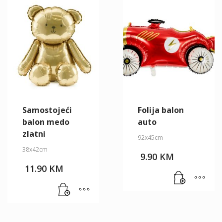
Samostojeći
Folija balon
balon medo
auto
zlatni
92x45cm
38x42cm
9.90
KM
11.90
KM