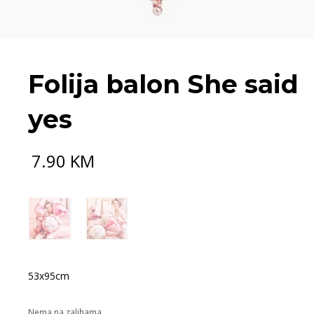
Folija balon She said
yes
7.90
KM
53x95cm
Nema na zalihama