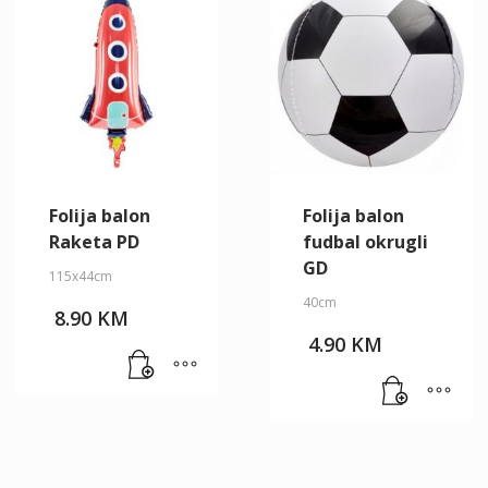
Folija balon
Folija balon
Raketa PD
fudbal okrugli
GD
115x44cm
40cm
8.90
KM
4.90
KM