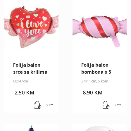
Folija balon
Folija balon
srce sa krilima
bombona x 5
68x47cm
34x11cm, 5 kom
2.50
KM
8.90
KM