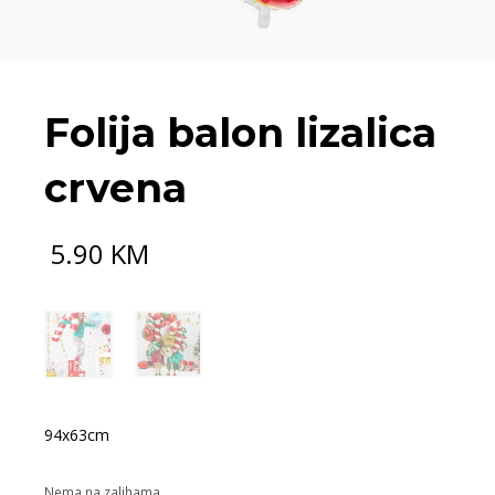
Folija balon lizalica
crvena
5.90
KM
94x63cm
Nema na zalihama