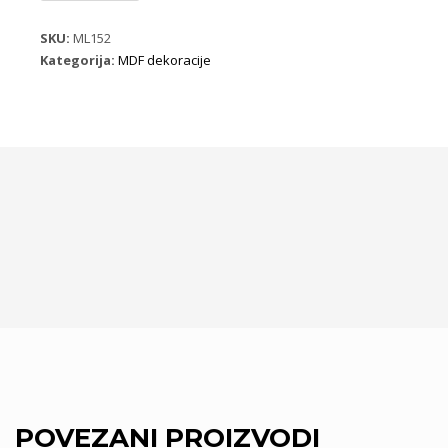
ML152
B05
SKU:
ML152
količina
Kategorija:
MDF dekoracije
POVEZANI PROIZVODI