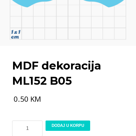
MDF dekoracija
ML152 B05
0.50
KM
MDF
DODAJ U KORPU
dekoracija