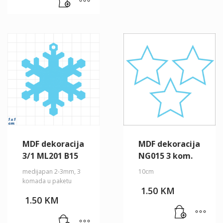
MDF dekoracija
MDF dekoracija
3/1 ML201 B15
NG015 3 kom.
medijapan 2-3mm, 3
10cm
komada u paketu
1.50
KM
1.50
KM