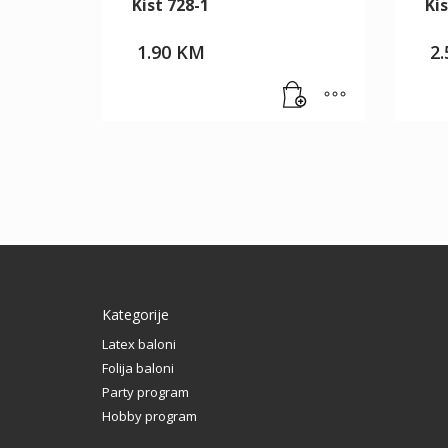
Kist 728-1
Kis
1.90
KM
2
Kategorije
Latex baloni
Folija baloni
Party program
Hobby program