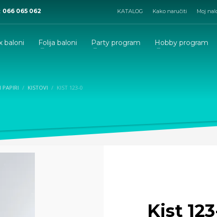
:
066 065 062
KATALOG
Kako naručiti
Moj nal
x baloni
Folija baloni
Party program
Hobby program
I PAPIRI
KISTOVI
KIST 123-0
Kist 123