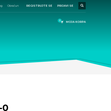
og
Obračun
REGISTRUJTE SE
PRIJAVI SE
MOJA KORPA
-0