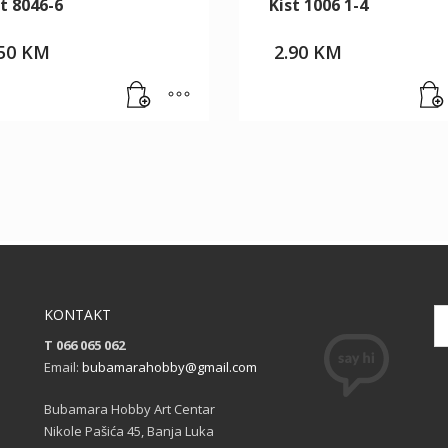
t 8046-6
Kist 1006 1-4
.50
KM
2.90
KM
KONTAKT
T 066 065 062
Email:
bubamarahobby@gmail.com
Bubamara Hobby Art Centar
Nikole Pašića 45, Banja Luka