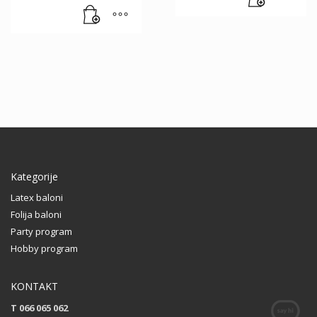
1.90 KM.
price
is:
1.00 KM.
Kategorije
Latex baloni
Folija baloni
Party program
Hobby program
KONTAKT
T 066 065 062