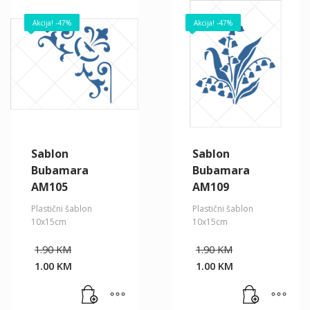
Akcija! -47%
Akcija! -47%
Sablon
Sablon
Bubamara
Bubamara
AM105
AM109
Plastični šablon
Plastični šablon
10x15cm
10x15cm
Original
Original
1.90
KM
1.90
KM
price
price
1.00
KM
1.00
KM
was:
was:
Current
Current
1.90 KM.
1.90 KM.
price
price
is:
is: