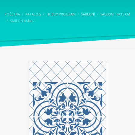
POČETNA
KATALOG
HOBBY PROGRAM
ŠABLONI
SABLONI 10X15 CM
SABLON BM407