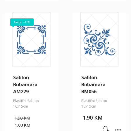
1.00 KM.
1.00 KM.
Akcija! -47%
Sablon
Sablon
Bubamara
Bubamara
AM229
BM056
Plastični šablon
Plastični šablon
10x15cm
10x15cm
Original
1.90
KM
1.90
KM
price
1.00
KM
was:
Current