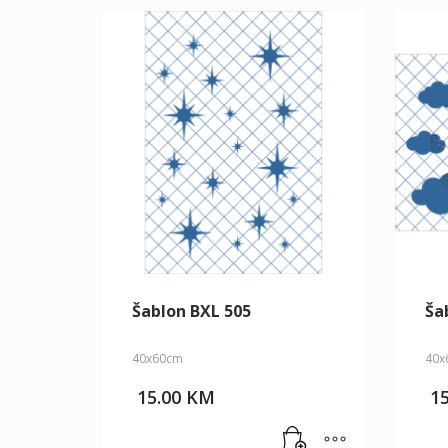
Šablon BXL 505
Ša
40x60cm
40x
15.00
KM
1