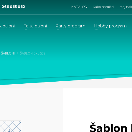
:
066 065 062
KATALOG
Kako naručiti
Moj nal
x baloni
Folija baloni
Party program
Hobby program
I ŠABLONI
ŠABLON BXL 508
Šablon