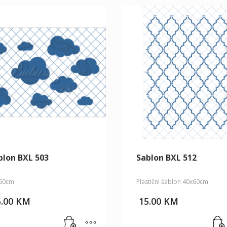
blon BXL 503
Sablon BXL 512
60cm
Plastični šablon 40x60cm
5.00
KM
15.00
KM