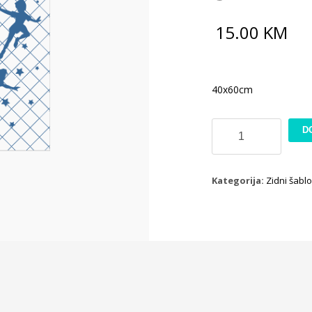
15.00
KM
40x60cm
Šablon
D
BXL
508
količina
Kategorija:
Zidni šablo