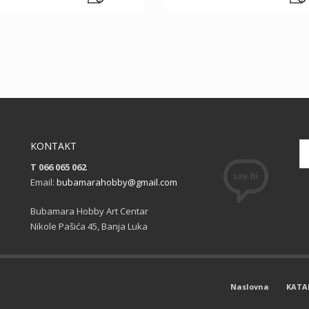
KONTAKT
T 066 065 062
Email:
bubamarahobby@gmail.com
Bubamara Hobby Art Centar
Nikole Pašića 45, Banja Luka
Naslovna
KATA