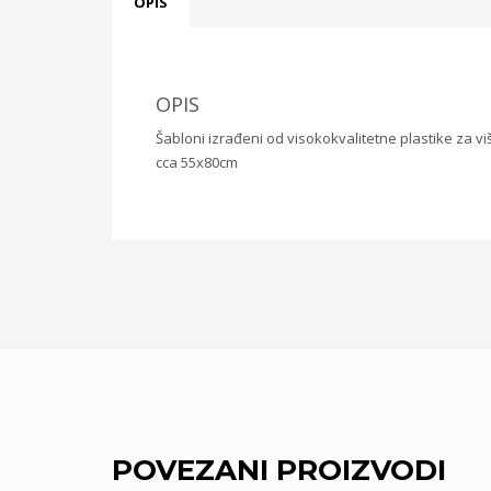
OPIS
OPIS
Šabloni izrađeni od visokokvalitetne plastike za v
cca 55x80cm
POVEZANI PROIZVODI