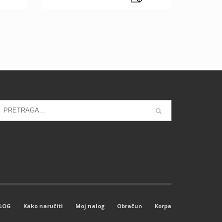
LOG
Kako naručiti
Moj nalog
Obračun
Korpa