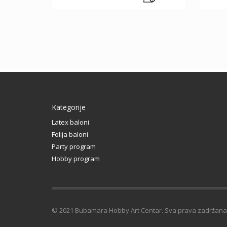
Kategorije
Latex baloni
Folija baloni
Party program
Hobby program
© 2021 Bubamara Hobby Art Centar. Sva prava zadržana