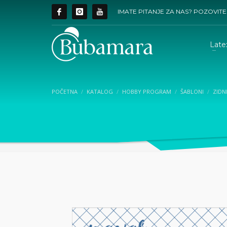
IMATE PITANJE ZA NAS? POZOVITE
Late
POČETNA
KATALOG
HOBBY PROGRAM
ŠABLONI
ZIDN