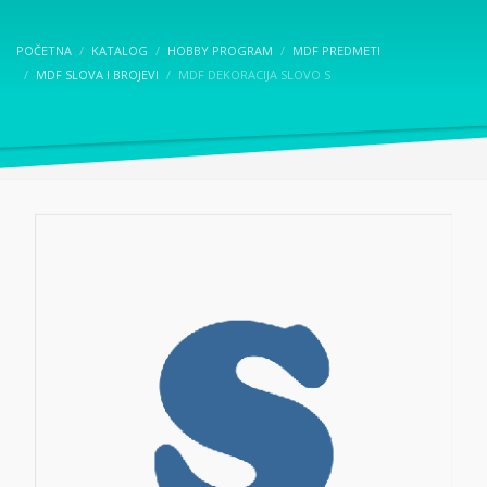
POČETNA
KATALOG
HOBBY PROGRAM
MDF PREDMETI
MDF SLOVA I BROJEVI
MDF DEKORACIJA SLOVO S