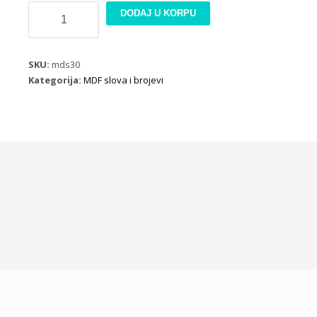
MDF
DODAJ U KORPU
dekoracija
slovo
S
SKU:
mds30
količina
Kategorija:
MDF slova i brojevi